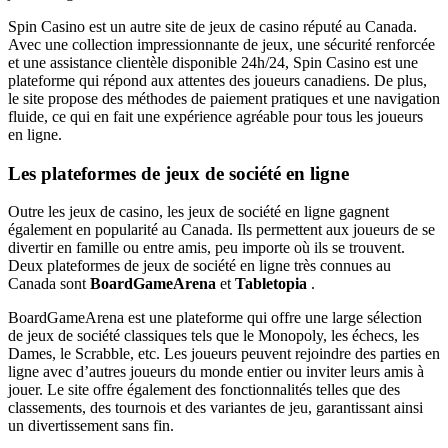
Spin Casino est un autre site de jeux de casino réputé au Canada.
Avec une collection impressionnante de jeux, une sécurité renforcée
et une assistance clientèle disponible 24h/24, Spin Casino est une
plateforme qui répond aux attentes des joueurs canadiens. De plus,
le site propose des méthodes de paiement pratiques et une navigation
fluide, ce qui en fait une expérience agréable pour tous les joueurs
en ligne.
Les plateformes de jeux de société en ligne
Outre les jeux de casino, les jeux de société en ligne gagnent
également en popularité au Canada. Ils permettent aux joueurs de se
divertir en famille ou entre amis, peu importe où ils se trouvent.
Deux plateformes de jeux de société en ligne très connues au
Canada sont
BoardGameArena
et
Tabletopia
.
BoardGameArena est une plateforme qui offre une large sélection
de jeux de société classiques tels que le Monopoly, les échecs, les
Dames, le Scrabble, etc. Les joueurs peuvent rejoindre des parties en
ligne avec d’autres joueurs du monde entier ou inviter leurs amis à
jouer. Le site offre également des fonctionnalités telles que des
classements, des tournois et des variantes de jeu, garantissant ainsi
un divertissement sans fin.