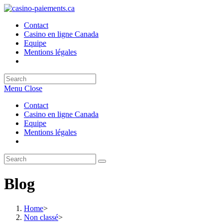
Skip
to
Contact
content
Casino en ligne Canada
Equipe
Mentions légales
Toggle
website
search
Menu
Close
Contact
Casino en ligne Canada
Equipe
Mentions légales
Toggle
website
search
Blog
Home
>
Non classé
>