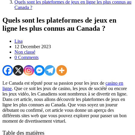
Quels sont les plateformes de jeux en ligne les plus connus au
Canada ?
Quels sont les plateformes de jeux en
ligne les plus connus au Canada ?
Post
Lisa
author:
Post
12 December 2023
published:
Post
Non classé
category:
Post
0 Comments
comments:
Le Canada est réputé pour sa passion pour les jeux de
casino en
ligne
. Que ce soit les jeux de casino, les jeux de société ou encore
les jeux vidéo, les Canadiens sont nombreux à se divertir en ligne.
Dans cet article, nous allons découvrir les plateformes de jeux en
ligne les plus connues au Canada. Que vous soyez un joueur
débutant ou confirmé, cet article vous donne un aperçu des
différents sites web que vous pouvez explorer pour passer un bon
moment de divertissement virtuel.
Table des matières