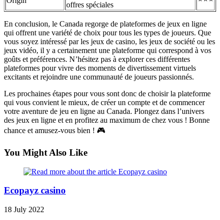
Origin
offres spéciales
En conclusion, le Canada regorge de plateformes de jeux en ligne
qui offrent une variété de choix pour tous les types de joueurs. Que
vous soyez intéressé par les jeux de casino, les jeux de société ou les
jeux vidéo, il y a certainement une plateforme qui correspond à vos
goûts et préférences. N’hésitez pas à explorer ces différentes
plateformes pour vivre des moments de divertissement virtuels
excitants et rejoindre une communauté de joueurs passionnés.
Les prochaines étapes pour vous sont donc de choisir la plateforme
qui vous convient le mieux, de créer un compte et de commencer
votre aventure de jeu en ligne au Canada. Plongez dans l’univers
des jeux en ligne et en profitez au maximum de chez vous ! Bonne
chance et amusez-vous bien ! 🎮
You Might Also Like
Ecopayz casino
18 July 2022